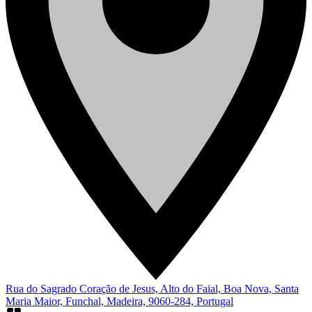
Rua do Sagrado Coração de Jesus, Alto do Faial, Boa Nova, Santa
Maria Maior, Funchal, Madeira, 9060-284, Portugal