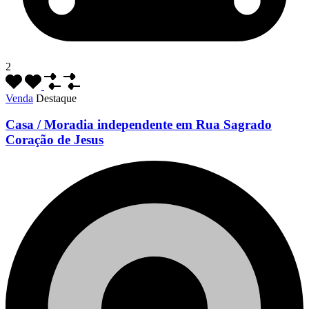
2
Venda
Destaque
Casa / Moradia independente em Rua Sagrado
Coração de Jesus