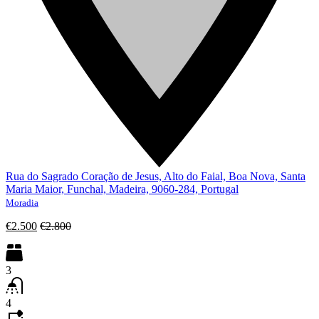
Rua do Sagrado Coração de Jesus, Alto do Faial, Boa Nova, Santa
Maria Maior, Funchal, Madeira, 9060-284, Portugal
Moradia
€2.500
€2.800
3
4