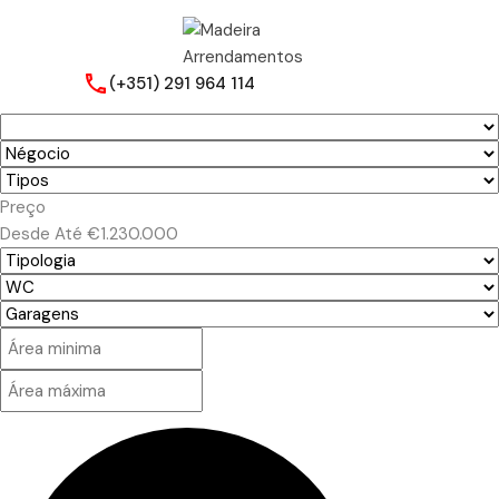
(+351) 291 964 114
Preço
Desde
Até
€1.230.000