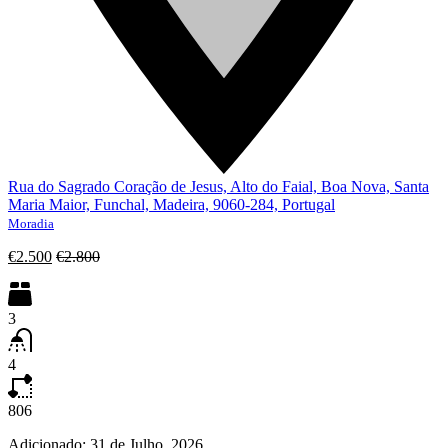
Rua do Sagrado Coração de Jesus, Alto do Faial, Boa Nova, Santa
Maria Maior, Funchal, Madeira, 9060-284, Portugal
Moradia
€2.500
€2.800
3
4
806
Adicionado:
31 de Julho, 2026