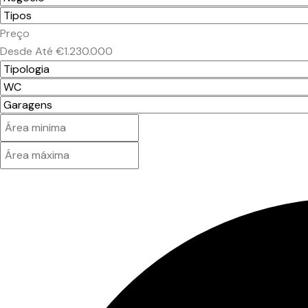
Preço
Desde
Até
€1.230.000