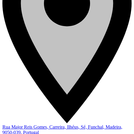
Rua Major Reis Gomes, Carreira, Ilhéus, Sé, Funchal, Madeira,
9050-039, Portugal