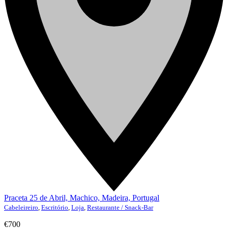
Praceta 25 de Abril, Machico, Madeira, Portugal
Cabeleireiro
,
Escritório
,
Loja
,
Restaurante / Snack-Bar
€700