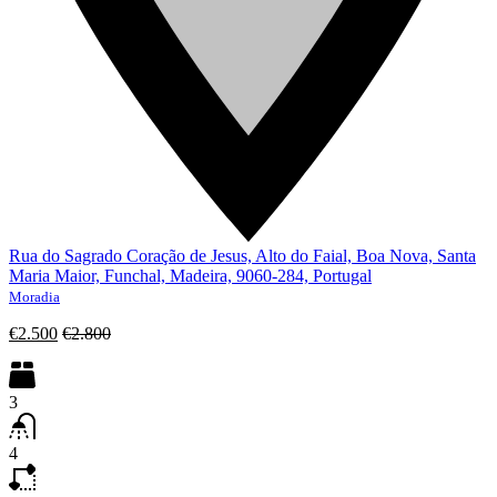
Rua do Sagrado Coração de Jesus, Alto do Faial, Boa Nova, Santa
Maria Maior, Funchal, Madeira, 9060-284, Portugal
Moradia
€2.500
€2.800
3
4