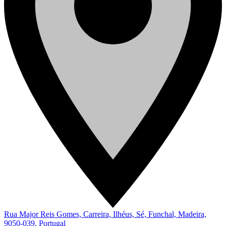
Rua Major Reis Gomes, Carreira, Ilhéus, Sé, Funchal, Madeira,
9050-039, Portugal