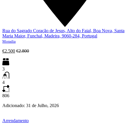
Rua do Sagrado Coração de Jesus, Alto do Faial, Boa Nova, Santa
Maria Maior, Funchal, Madeira, 9060-284, Portugal
Moradia
€2.500
€2.800
3
4
806
Adicionado:
31 de Julho, 2026
Arrendamento