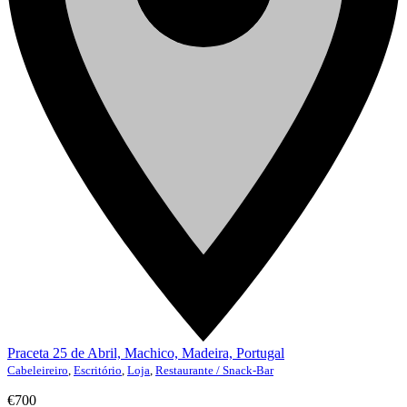
Praceta 25 de Abril, Machico, Madeira, Portugal
Cabeleireiro
,
Escritório
,
Loja
,
Restaurante / Snack-Bar
€700