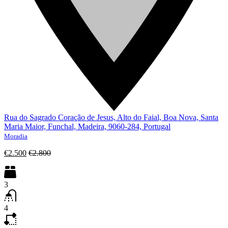
Rua do Sagrado Coração de Jesus, Alto do Faial, Boa Nova, Santa
Maria Maior, Funchal, Madeira, 9060-284, Portugal
Moradia
€2.500
€2.800
3
4