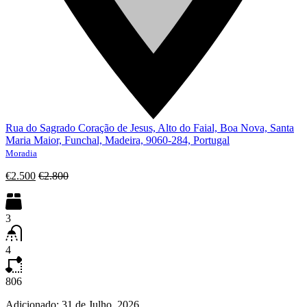
Rua do Sagrado Coração de Jesus, Alto do Faial, Boa Nova, Santa
Maria Maior, Funchal, Madeira, 9060-284, Portugal
Moradia
€2.500
€2.800
3
4
806
Adicionado:
31 de Julho, 2026