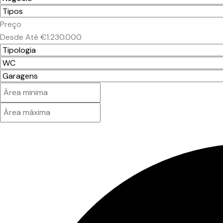
Preço
Desde
Até
€1.230.000