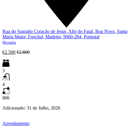
Rua do Sagrado Coração de Jesus, Alto do Faial, Boa Nova, Santa
Maria Maior, Funchal, Madeira, 9060-284, Portugal
Moradia
€2.500
€2.800
3
4
806
Adicionado:
31 de Julho, 2026
Arrendamento