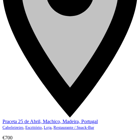
Praceta 25 de Abril, Machico, Madeira, Portugal
Cabeleireiro
,
Escritório
,
Loja
,
Restaurante / Snack-Bar
€700