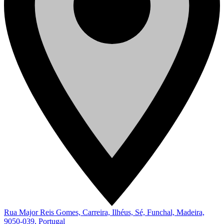
Rua Major Reis Gomes, Carreira, Ilhéus, Sé, Funchal, Madeira,
9050-039, Portugal