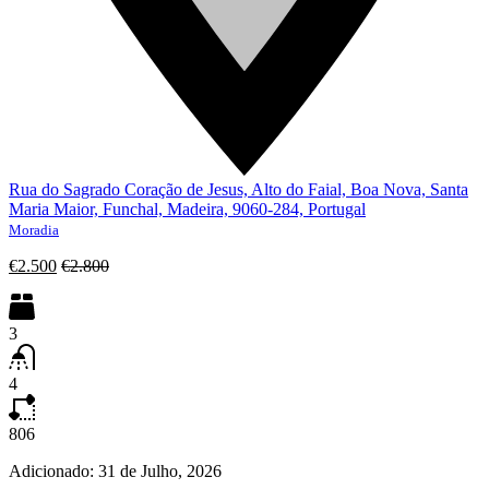
Rua do Sagrado Coração de Jesus, Alto do Faial, Boa Nova, Santa
Maria Maior, Funchal, Madeira, 9060-284, Portugal
Moradia
€2.500
€2.800
3
4
806
Adicionado:
31 de Julho, 2026