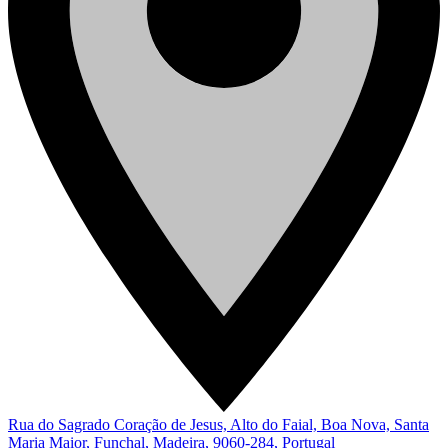
Rua do Sagrado Coração de Jesus, Alto do Faial, Boa Nova, Santa
Maria Maior, Funchal, Madeira, 9060-284, Portugal