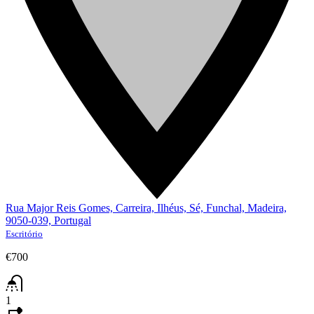
Rua Major Reis Gomes, Carreira, Ilhéus, Sé, Funchal, Madeira,
9050-039, Portugal
Escritório
€700
1