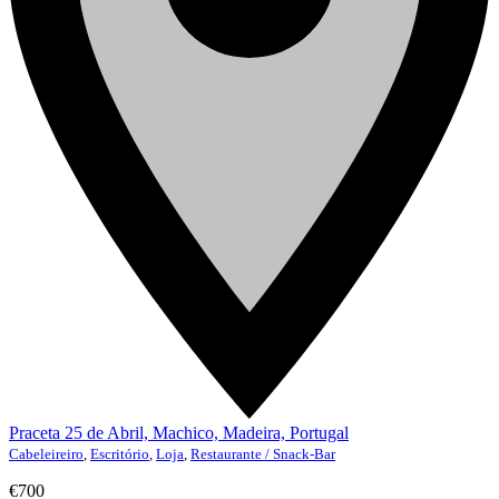
Praceta 25 de Abril, Machico, Madeira, Portugal
Cabeleireiro
,
Escritório
,
Loja
,
Restaurante / Snack-Bar
€700