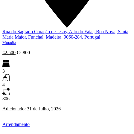
Rua do Sagrado Coração de Jesus, Alto do Faial, Boa Nova, Santa
Maria Maior, Funchal, Madeira, 9060-284, Portugal
Moradia
€2.500
€2.800
3
4
806
Adicionado:
31 de Julho, 2026
Arrendamento