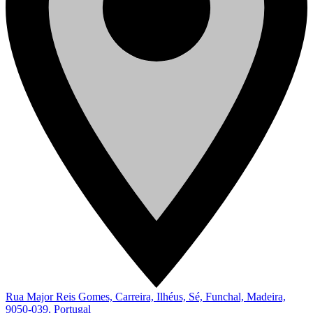
Rua Major Reis Gomes, Carreira, Ilhéus, Sé, Funchal, Madeira,
9050-039, Portugal