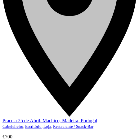
Praceta 25 de Abril, Machico, Madeira, Portugal
Cabeleireiro
,
Escritório
,
Loja
,
Restaurante / Snack-Bar
€700