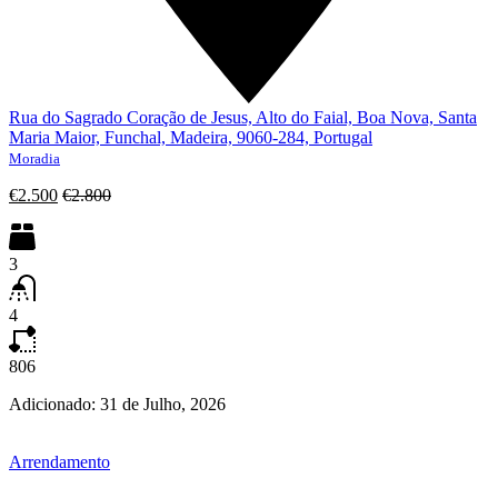
Rua do Sagrado Coração de Jesus, Alto do Faial, Boa Nova, Santa
Maria Maior, Funchal, Madeira, 9060-284, Portugal
Moradia
€2.500
€2.800
3
4
806
Adicionado:
31 de Julho, 2026
Arrendamento