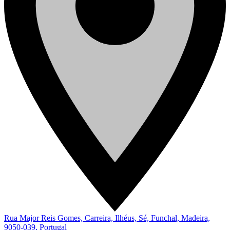
Rua Major Reis Gomes, Carreira, Ilhéus, Sé, Funchal, Madeira,
9050-039, Portugal