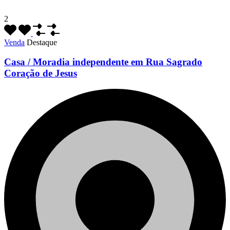
2
Venda
Destaque
Casa / Moradia independente em Rua Sagrado
Coração de Jesus