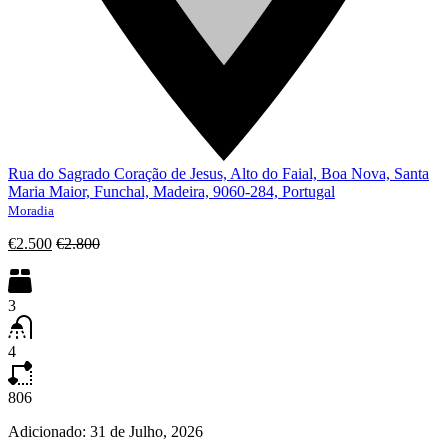
Rua do Sagrado Coração de Jesus, Alto do Faial, Boa Nova, Santa
Maria Maior, Funchal, Madeira, 9060-284, Portugal
Moradia
€2.500
€2.800
3
4
806
Adicionado:
31 de Julho, 2026