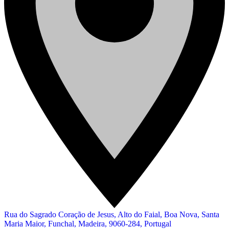
Rua do Sagrado Coração de Jesus, Alto do Faial, Boa Nova, Santa
Maria Maior, Funchal, Madeira, 9060-284, Portugal