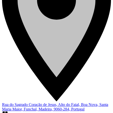
Rua do Sagrado Coração de Jesus, Alto do Faial, Boa Nova, Santa
Maria Maior, Funchal, Madeira, 9060-284, Portugal