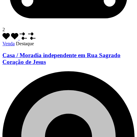
2
Venda
Destaque
Casa / Moradia independente em Rua Sagrado
Coração de Jesus