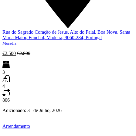
Rua do Sagrado Coração de Jesus, Alto do Faial, Boa Nova, Santa
Maria Maior, Funchal, Madeira, 9060-284, Portugal
Moradia
€2.500
€2.800
3
4
806
Adicionado:
31 de Julho, 2026
Arrendamento