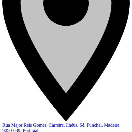
Rua Major Reis Gomes, Carreira, Ilhéus, Sé, Funchal, Madeira,
9050-039, Portugal