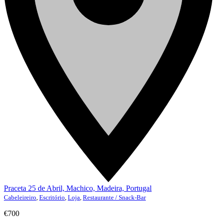
Praceta 25 de Abril, Machico, Madeira, Portugal
Cabeleireiro
,
Escritório
,
Loja
,
Restaurante / Snack-Bar
€700