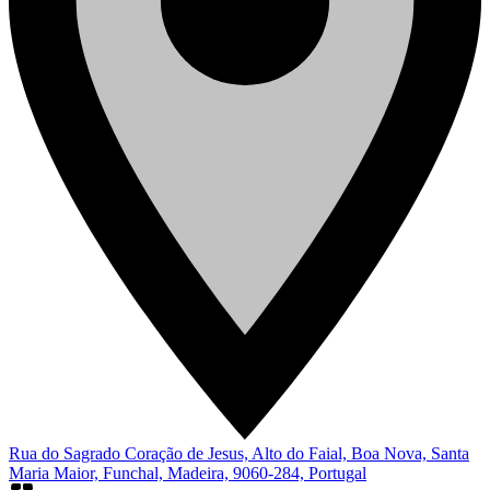
Rua do Sagrado Coração de Jesus, Alto do Faial, Boa Nova, Santa
Maria Maior, Funchal, Madeira, 9060-284, Portugal