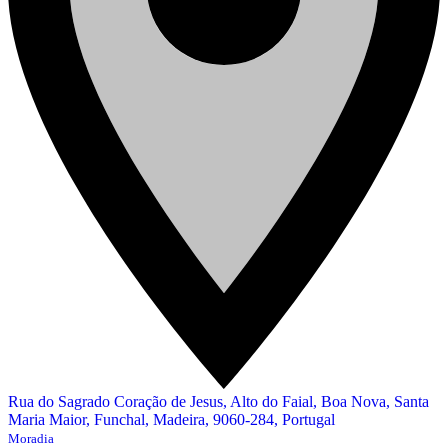
Rua do Sagrado Coração de Jesus, Alto do Faial, Boa Nova, Santa
Maria Maior, Funchal, Madeira, 9060-284, Portugal
Moradia