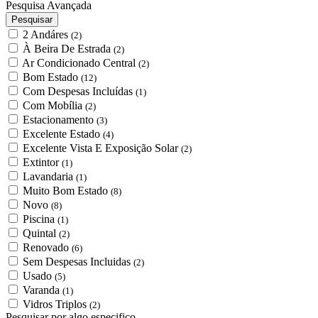
Pesquisa Avançada
Pesquisar
2 Andáres
(2)
À Beira De Estrada
(2)
Ar Condicionado Central
(2)
Bom Estado
(12)
Com Despesas Incluídas
(1)
Com Mobília
(2)
Estacionamento
(3)
Excelente Estado
(4)
Excelente Vista E Exposição Solar
(2)
Extintor
(1)
Lavandaria
(1)
Muito Bom Estado
(8)
Novo
(8)
Piscina
(1)
Quintal
(2)
Renovado
(6)
Sem Despesas Incluidas
(2)
Usado
(5)
Varanda
(1)
Vidros Triplos
(2)
Pesquisar por algo especifico