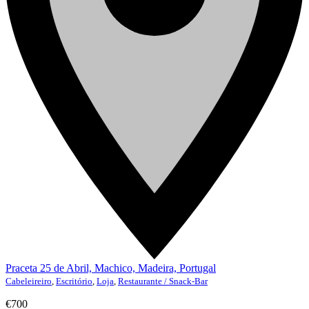
Praceta 25 de Abril, Machico, Madeira, Portugal
Cabeleireiro
,
Escritório
,
Loja
,
Restaurante / Snack-Bar
€700