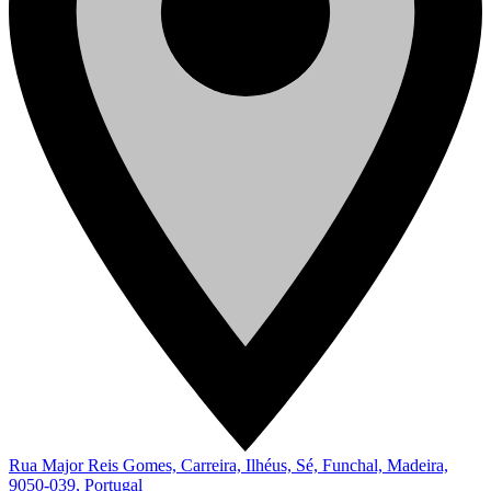
Rua Major Reis Gomes, Carreira, Ilhéus, Sé, Funchal, Madeira,
9050-039, Portugal