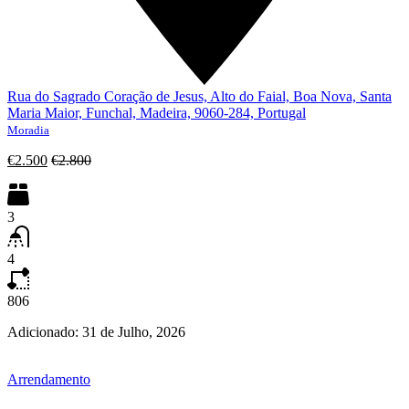
Rua do Sagrado Coração de Jesus, Alto do Faial, Boa Nova, Santa
Maria Maior, Funchal, Madeira, 9060-284, Portugal
Moradia
€2.500
€2.800
3
4
806
Adicionado:
31 de Julho, 2026
Arrendamento