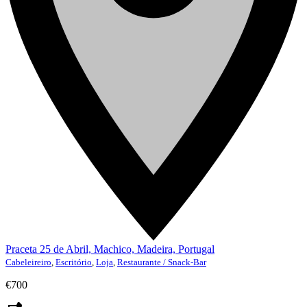
Praceta 25 de Abril, Machico, Madeira, Portugal
Cabeleireiro
,
Escritório
,
Loja
,
Restaurante / Snack-Bar
€700