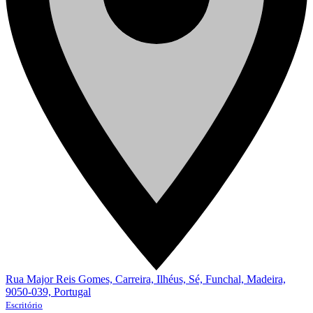
Rua Major Reis Gomes, Carreira, Ilhéus, Sé, Funchal, Madeira,
9050-039, Portugal
Escritório