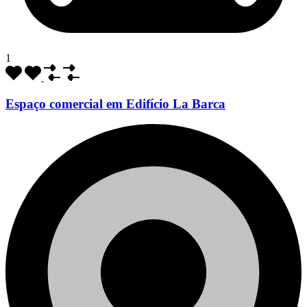
1
Espaço comercial em Edifício La Barca