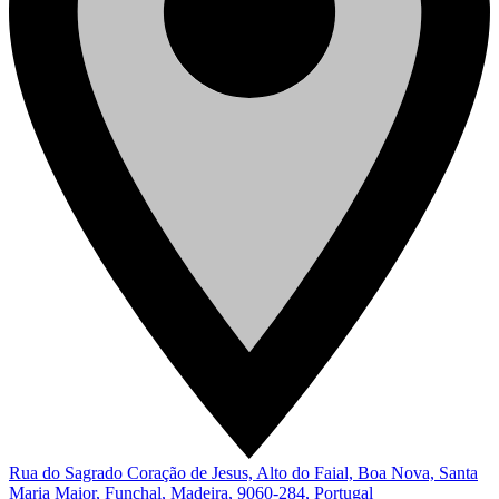
Rua do Sagrado Coração de Jesus, Alto do Faial, Boa Nova, Santa
Maria Maior, Funchal, Madeira, 9060-284, Portugal