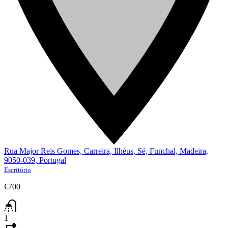
Rua Major Reis Gomes, Carreira, Ilhéus, Sé, Funchal, Madeira,
9050-039, Portugal
Escritório
€700
1