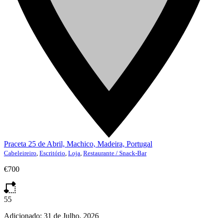
Praceta 25 de Abril, Machico, Madeira, Portugal
Cabeleireiro
,
Escritório
,
Loja
,
Restaurante / Snack-Bar
€700
55
Adicionado:
31 de Julho, 2026