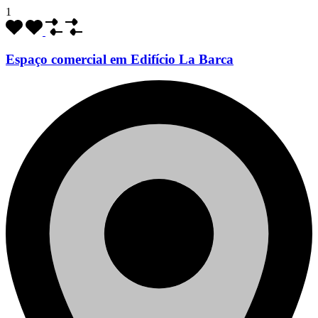
1
Espaço comercial em Edifício La Barca