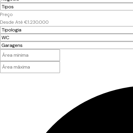
Preço
Desde
Até
€1.230.000