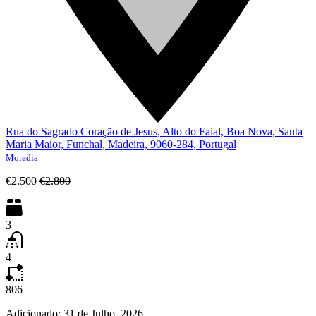
Rua do Sagrado Coração de Jesus, Alto do Faial, Boa Nova, Santa
Maria Maior, Funchal, Madeira, 9060-284, Portugal
Moradia
€2.500
€2.800
3
4
806
Adicionado:
31 de Julho, 2026