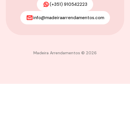
(+351) 910542223
info@madeiraarrendamentos.com
Madeira Arrendamentos © 2026
Comparar
Compare
Você só pode comparar 4 propriedades; qualquer nova
propriedade adicionada substituirá a primeira da comparação.