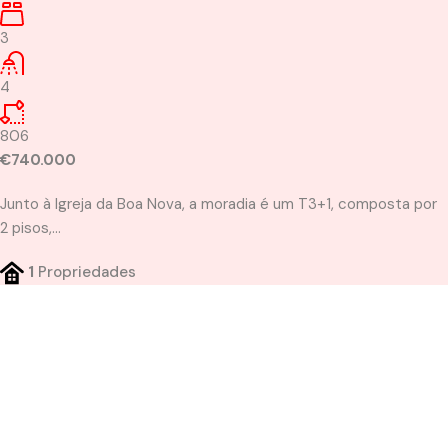
3
4
806
€740.000
Junto à Igreja da Boa Nova, a moradia é um T3+1, composta por
2 pisos,…
1
Propriedades