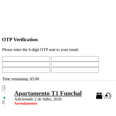
OTP Verification
Please enter the 6-digit OTP sent to your email.
Time remaining:
05:00
Verify OTP
Cancel
Moradia Independente T3 – Funchal
Apartamento T1 Funchal
1
1
Adicionado
Adicionado
18 de Junho, 2026
2 de Julho, 2026
Arrendamento
Venda
3
3
€1.100
€1.230.000
Mensal