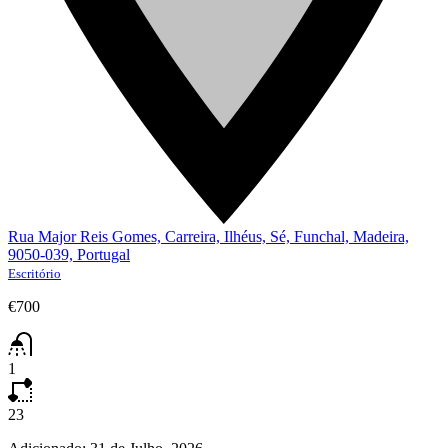
Rua Major Reis Gomes, Carreira, Ilhéus, Sé, Funchal, Madeira,
9050-039, Portugal
Escritório
€700
1
23