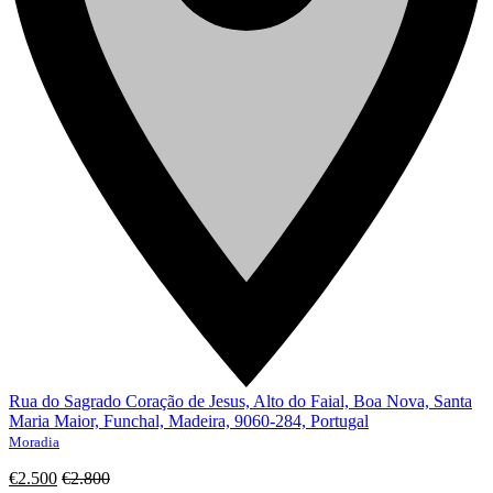
Rua do Sagrado Coração de Jesus, Alto do Faial, Boa Nova, Santa
Maria Maior, Funchal, Madeira, 9060-284, Portugal
Moradia
€2.500
€2.800